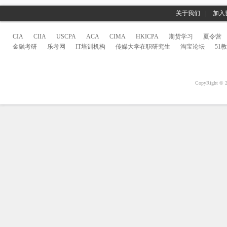
关于我们
|
加入
CIA
CIIA
USCPA
ACA
CIMA
HKICPA
期货学习
夏令营
金融考研
乐考网
IT培训机构
传媒大学在职研究生
淘宝论坛
51
CopyRight 